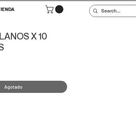
IENDA
LANOS X 10
S
recio
Agotado