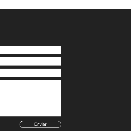
eclutamiento de fibras
usculares durante la
jecución del
ovimiento técnico.
Enviar