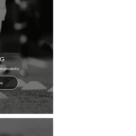
NG
renamiento
os