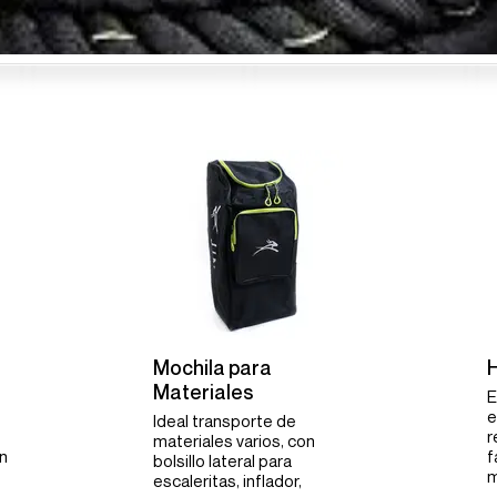
Mochila para
H
Materiales
E
e
Ideal transporte de
r
materiales varios, con
on
f
bolsillo lateral para
m
escaleritas, inflador,
a