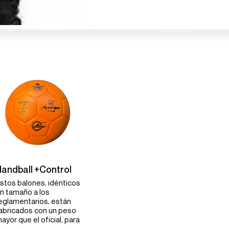
andball +Control
stos balones, idénticos
n tamaño a los
eglamentarios, están
abricados con un peso
ayor que el oficial, para
umentar el