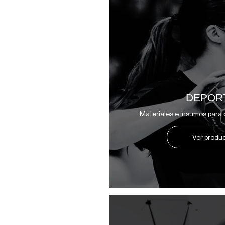
DEPOR
Materiales e insumos para d
Ver produ