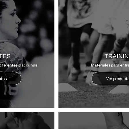
TES
TRAINI
iferentes disciplinas
Materiales para ent
ctos
Ver product