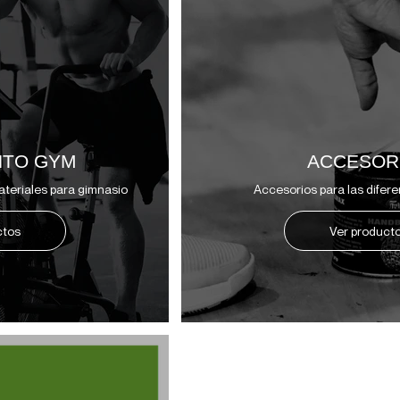
NTO GYM
ACCESOR
teriales para gimnasio
Accesorios para las difere
ctos
Ver product