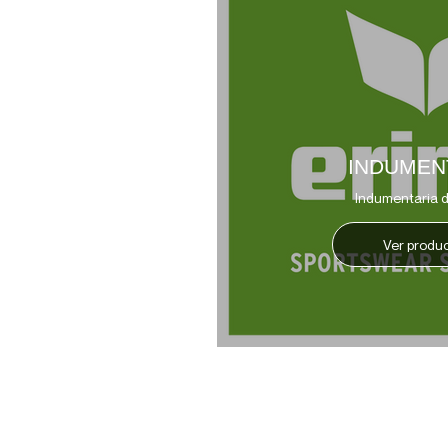
INDUMEN
Indumentaria d
Ver produ