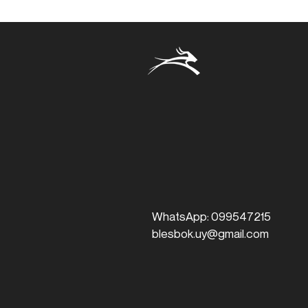
para competencia.
NIvel: Iniciación -
Competencia
WhatsApp: 099547215
blesbok.uy@gmail.com