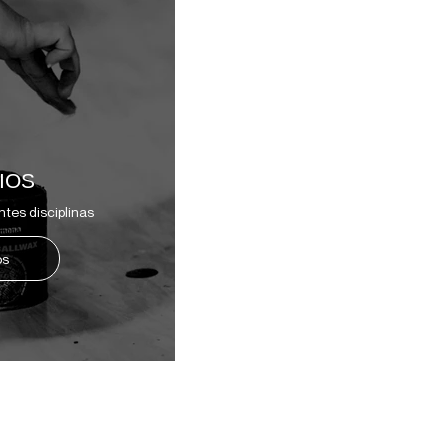
IOS
ntes disciplinas
os