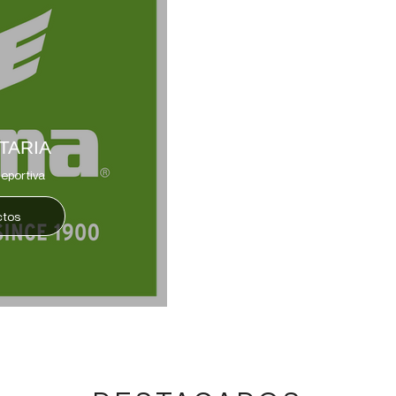
TARIA
eportiva
ctos